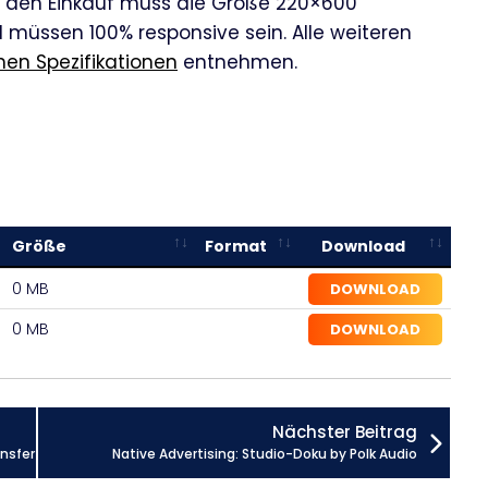
ür den Einkauf muss die Größe 220×600
müssen 100% responsive sein. Alle weiteren
hen Spezifikationen
entnehmen.
Größe
Format
Download
0 MB
DOWNLOAD
0 MB
DOWNLOAD
Nächster Beitrag
nsfer
Native Advertising: Studio-Doku by Polk Audio